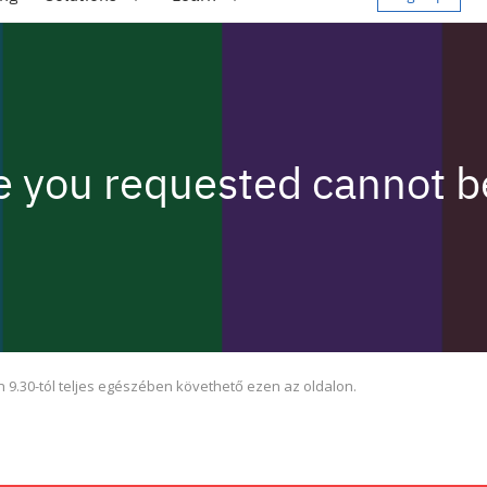
 9.30-tól teljes egészében követhető ezen az oldalon.