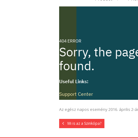
Az egész napos esemény 2016. április 2-án
Mi is az a Szinkópa?