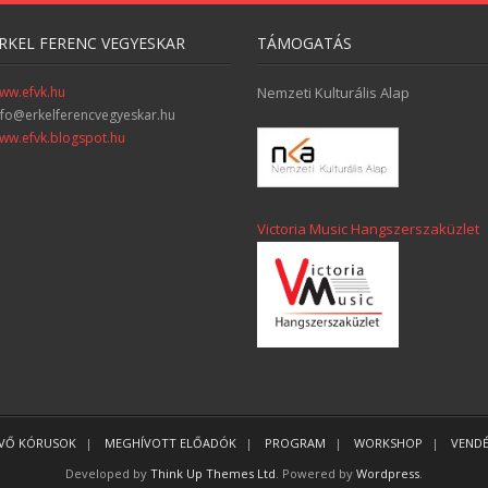
RKEL FERENC VEGYESKAR
TÁMOGATÁS
ww.efvk.hu
Nemzeti Kulturális Alap
nfo@erkelferencvegyeskar.hu
ww.efvk.blogspot.hu
Victoria Music Hangszerszaküzlet
EVŐ KÓRUSOK
MEGHÍVOTT ELŐADÓK
PROGRAM
WORKSHOP
VEND
Developed by
Think Up Themes Ltd
. Powered by
Wordpress
.