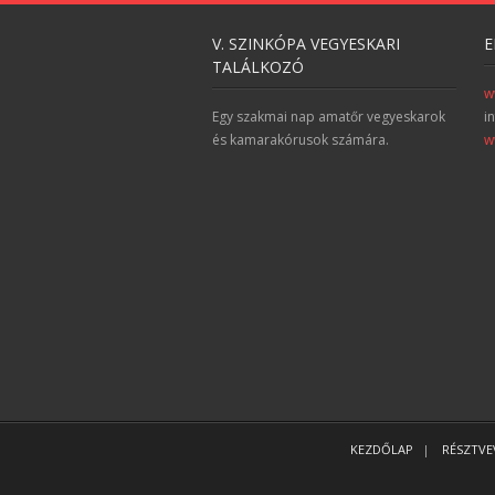
V. SZINKÓPA VEGYESKARI
E
TALÁLKOZÓ
w
Egy szakmai nap amatőr vegyeskarok
i
és kamarakórusok számára.
w
KEZDŐLAP
RÉSZTV