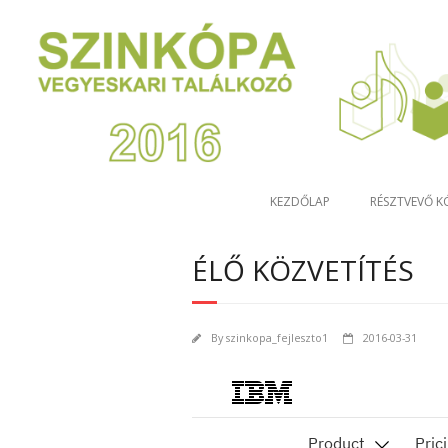
KEZDŐLAP
RÉSZTVEVŐ 
ÉLŐ KÖZVETÍTÉS
By
szinkopa_fejleszto1
2016-03-31